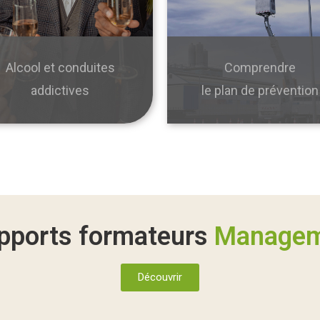
Alcool et conduites
Comprendre
addictives
le plan de prévention
pports formateurs
Manageme
Découvrir