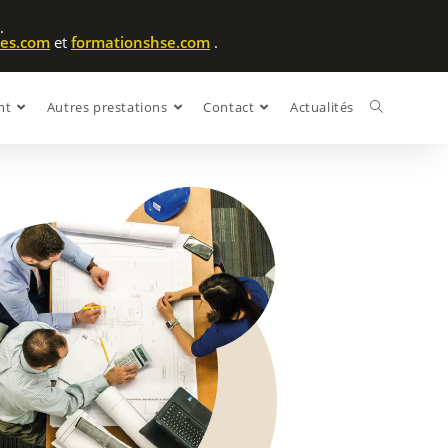
.
ues.com
et
formationshse.com
.
nt
Autres prestations
Contact
Actualités