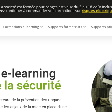
La société est fermée pour congés estivaux du 3 au 18 août inclus
uvez continuer à commander vos formations sur
risques-electriq
Formations e-learning
Supports formateurs
Supports pri
e-learning
la sécurité
cteurs de la prévention des risques
que les enjeux de la mise en place d’une