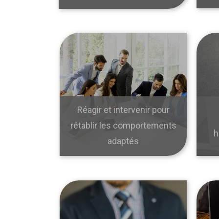
Réagir et intervenir pour
rétablir les comportements
h
adaptés