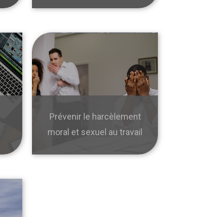
Prévenir le harcèlement
moral et sexuel au travail