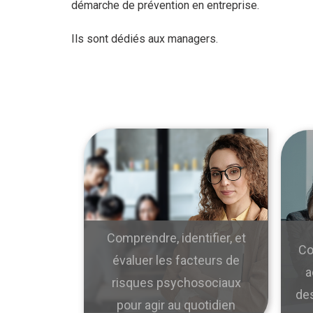
démarche de prévention en entreprise.
Ils sont dédiés aux managers.
Comprendre, identifier, et
Co
évaluer les facteurs de
a
risques psychosociaux
des
pour agir au quotidien