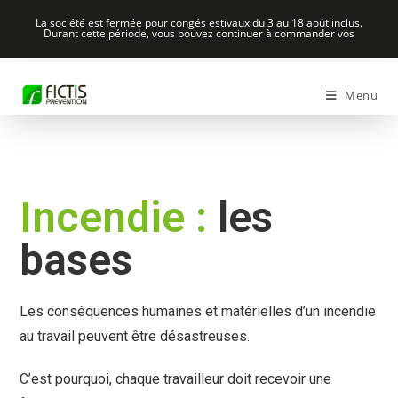
La société est fermée pour congés estivaux du 3 au 18 août inclus.
Durant cette période, vous pouvez continuer à commander vos
formations sur
risques-electriques.com
et
formationshse.com
.
Menu
Incendie :
les
bases
Les conséquences humaines et matérielles d’un incendie
au travail peuvent être désastreuses.
C’est pourquoi, chaque travailleur doit recevoir une